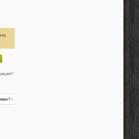
ите
мация?:
темы? ›