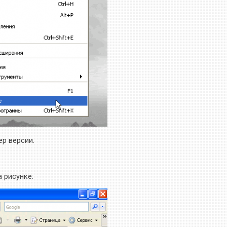
ер версии.
а рисунке: