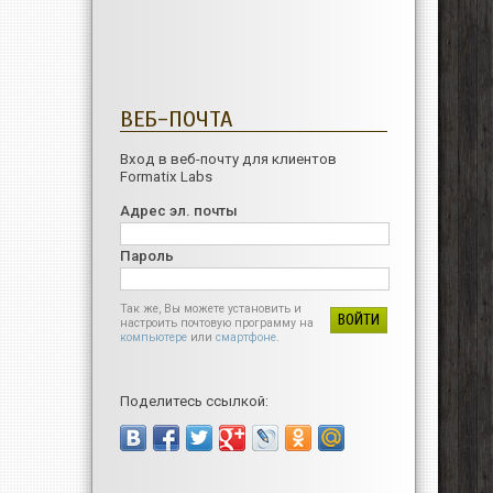
ВЕБ-ПОЧТА
Вход в веб-почту для клиентов
Formatix Labs
Адрес эл. почты
Пароль
Так же, Вы можете установить и
настроить почтовую программу на
компьютере
или
смартфоне
.
Поделитесь ссылкой: