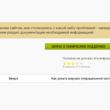
своим сайтом, или столкнулись с какой либо проблемой - напиш
олним раздел документации необходимой информацией.
ЗАПРОС В ТЕХНИЧЕСКУЮ ПОДДЕРЖКУ
Полезна ли для вас эта инфор
В среднем:
3
(
1
голосов)
Вверх
Как узнать версию операционной сис