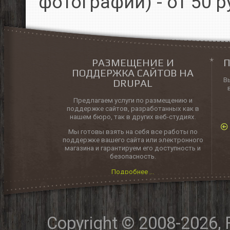
фотографий) - от 50 р
РАЗМЕЩЕНИЕ И
П
ПОДДЕРЖКА САЙТОВ НА
В
DRUPAL
Предлагаем услуги по размещению и
поддержке сайтов, разработанных как в
нашем бюро, так в других веб-студиях.
Мы готовы взять на себя все работы по
поддержке вашего сайта или электронного
магазина и гарантируем его доступность и
безопасность.
Подробнее ...
Copyright © 2008-2026,