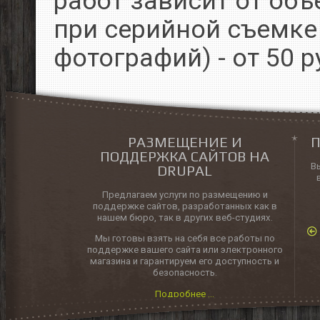
работ зависит от объ
при серийной съемке 
фотографий) - от 50 р
РАЗМЕЩЕНИЕ И
П
ПОДДЕРЖКА САЙТОВ НА
В
DRUPAL
Предлагаем услуги по размещению и
поддержке сайтов, разработанных как в
нашем бюро, так в других веб-студиях.
Мы готовы взять на себя все работы по
поддержке вашего сайта или электронного
магазина и гарантируем его доступность и
безопасность.
Подробнее ...